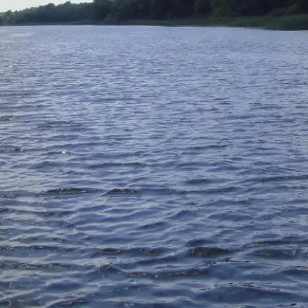
Написать в WhatsApp
Написать в VK
Написать в Max
📞
Предпочитаете звонить?
+7-996-511-7659