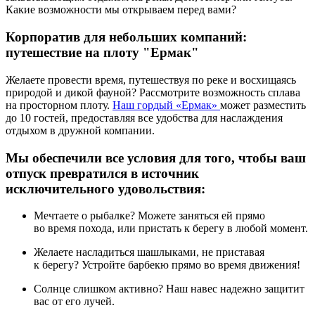
Какие возможности мы открываем перед вами?
Корпоратив для небольших компаний:
путешествие на плоту "Ермак"
Желаете провести время, путешествуя по реке и восхищаясь
природой и дикой фауной? Рассмотрите возможность сплава
на просторном плоту.
Наш гордый «Ермак»
может разместить
Мы на связи в мессенджерах
до 10 гостей, предоставляя все удобства для наслаждения
Сообщения могут приходить с небольшой задержкой.
отдыхом в дружной компании.
Мы обеспечили все условия для того, чтобы ваш
Отсканируйте QR с телефона
отпуск превратился в источник
исключительного удовольствия:
Мечтаете о рыбалке? Можете заняться ей прямо
во время похода, или пристать к берегу в любой момент.
Желаете насладиться шашлыками, не приставая
к берегу? Устройте барбекю прямо во время движения!
Солнце слишком активно? Наш навес надежно защитит
вас от его лучей.