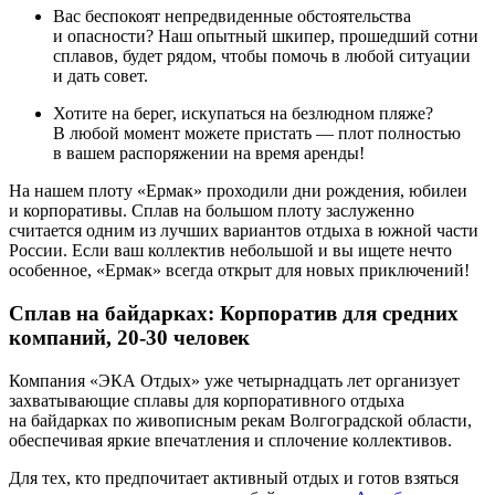
Вас беспокоят непредвиденные обстоятельства
Написать в Telegram
и опасности? Наш опытный шкипер, прошедший сотни
сплавов, будет рядом, чтобы помочь в любой ситуации
Написать в WhatsApp
и дать совет.
Хотите на берег, искупаться на безлюдном пляже?
Написать в VK
В любой момент можете пристать — плот полностью
в вашем распоряжении на время аренды!
Написать в Max
На нашем плоту «Ермак» проходили дни рождения, юбилеи
и корпоративы. Сплав на большом плоту заслуженно
📞
Предпочитаете звонить?
считается одним из лучших вариантов отдыха в южной части
+7-996-511-7659
России. Если ваш коллектив небольшой и вы ищете нечто
особенное, «Ермак» всегда открыт для новых приключений!
Сплав на байдарках: Корпоратив для средних
компаний, 20-30 человек
Компания «ЭКА Отдых» уже четырнадцать лет организует
захватывающие сплавы для корпоративного отдыха
на байдарках по живописным рекам Волгоградской области,
обеспечивая яркие впечатления и сплочение коллективов.
Для тех, кто предпочитает активный отдых и готов взяться