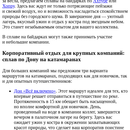
за весла, предлагаем сплавы на байдарках по
Ахтубе
или
Хопру
. Здесь вас ждут не только потрясающие пейзажи
и свежий воздух, но и возможность насладиться спокойствием
природы без городского шума. В завершение дня — уютный
лагерь, вкусный ужин и отдых у костра под звездным небом.
Это станет незабываемым опытом для вашего коллектива.
В сплаве на байдарках могут также принимать участие
и небольшие компании.
Корпоративный отдых для крупных компаний:
сплав по Дону на катамаранах
Для больших компаний мы предложим три варианта
маршрутов на катамаранах, подходящих как для новичков, так
и для опытных путешественников:
Дон «Всё включено»
. Этот маршрут идеален для тех, кто
впервые решает отправиться в путешествие по реке.
Протяженность в 15 км обещает быть насыщенной,
но вполне комфортной для новичков. День,
проведенный на воде в компании коллег, завершится
вечером в палаточном лагере на берегу. Здесь вас
ожидает ужин у костра в окружении захватывающих
красот природы, что сделает ваш корпоратив поистине